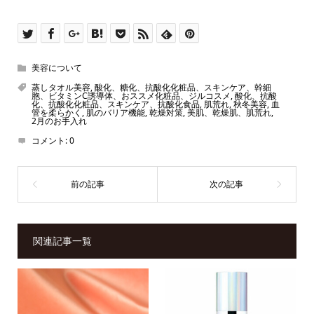
美容について
蒸しタオル美容
,
酸化、糖化、抗酸化化粧品、スキンケア、幹細
胞、ビタミンC誘導体、おススメ化粧品、ジルコスメ
,
酸化、抗酸
化、抗酸化化粧品、スキンケア、抗酸化食品
,
肌荒れ
,
秋冬美容
,
血
管を柔らかく
,
肌のバリア機能
,
乾燥対策
,
美肌、乾燥肌、肌荒れ
,
2月のお手入れ
コメント:
0
関連記事一覧