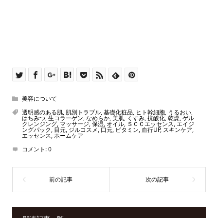
美容について
透明感のある肌
,
肌別トラブル
,
基礎化粧品
,
ヒト幹細胞
,
うるおい
,
はちみつ
,
生コラーゲン
,
なめらか
,
美肌
,
くすみ
,
抗酸化
,
乾燥
,
ゲル
クレンジング
,
マッサージ
,
保湿
,
オイル
,
ＳＣＣエッセンス
,
エイジ
ングパック
,
目元
,
ジルコスメ
,
口元
,
ビタミン
,
血行UP
,
スキンケア
,
エッセンス
,
ホームケア
コメント:
0