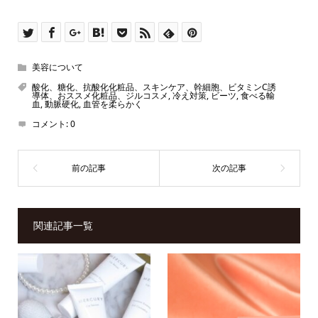
美容について
酸化、糖化、抗酸化化粧品、スキンケア、幹細胞、ビタミンC誘
導体、おススメ化粧品、ジルコスメ
,
冷え対策
,
ビーツ
,
食べる輸
血
,
動脈硬化
,
血管を柔らかく
コメント:
0
関連記事一覧