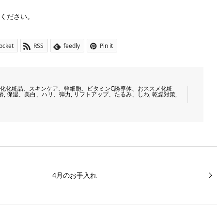
ください。
ocket
RSS
feedly
Pin it
化化粧品、スキンケア、幹細胞、ビタミンC誘導体、おススメ化粧
齢
,
保湿、美白、ハリ、弾力
,
リフトアップ、たるみ、しわ
,
乾燥対策
,
4月のお手入れ