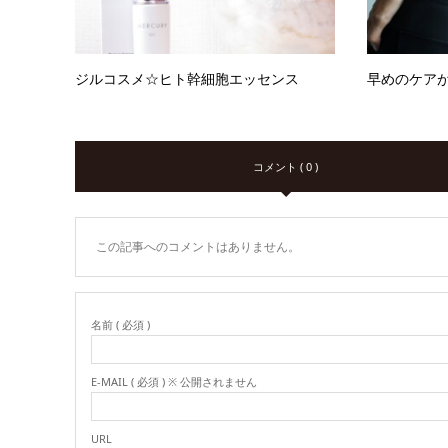
ジルコスメ☆ヒト幹細胞エッセンス
早めのケア
コメント ( 0 )
この記事へのコメントはありません。
名前 ( 必須 )
E-MAIL ( 必須 ) ※ 公開されません
URL