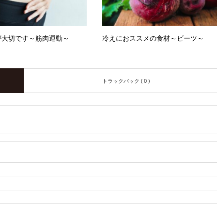
が大切です～筋肉運動～
冷えにおススメの食材～ビーツ～
トラックバック ( 0 )