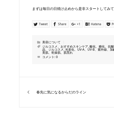
まずは毎日の日焼け止めから是非スタートしてみて
Tweet
Share
+1
Hatena
P
美容について
ジルコスメ、おすすめスキンケア
,
酸化、糖化、抗酸
品、ジルコスメ
,
光老化、UV-A、UV-B、紫外線、加
美肌、乾燥肌、肌荒れ
コメント:
0
春先に気になるからだのライン