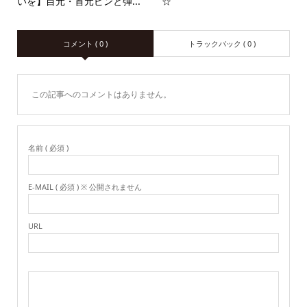
いを】目元・首元ピンと弾...
☆
コメント ( 0 )
トラックバック ( 0 )
この記事へのコメントはありません。
名前 ( 必須 )
E-MAIL ( 必須 ) ※ 公開されません
URL