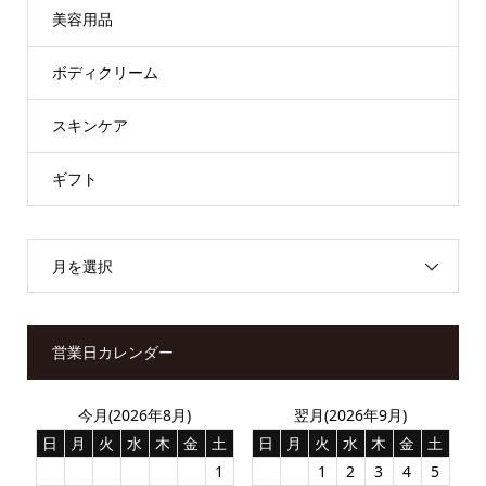
美容用品
ボディクリーム
スキンケア
ギフト
月を選択
営業日カレンダー
今月(2026年8月)
翌月(2026年9月)
日
月
火
水
木
金
土
日
月
火
水
木
金
土
1
1
2
3
4
5