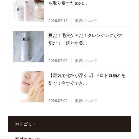
を取り戻すための...
2026.07.16
美容について
夏だ！毛穴ケアだ！クレンジングが大
切だ！「落とす美...
2026.07.09
美容について
【湿気で化粧が浮く…】ドロドロ崩れを
防ぐ！今すぐでき...
2026.07.02
美容について
カテゴリー