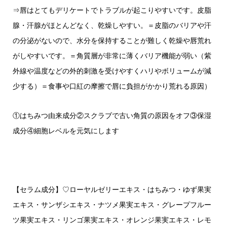
⇒唇はとてもデリケートでトラブルが起こりやすいです。皮脂
腺・汗腺がほとんどなく、乾燥しやすい。＝皮脂のバリアや汗
の分泌がないので、水分を保持することが難しく乾燥や唇荒れ
がしやすいです。＝角質層が非常に薄くバリア機能が弱い（紫
外線や温度などの外的刺激を受けやすくハリやボリュームが減
少する）＝食事や口紅の摩擦で唇に負担がかかり荒れる原因）
①はちみつ由来成分②スクラブで古い角質の原因をオフ③保湿
成分④細胞レベルを元気にします
【セラム成分】♡ローヤルゼリーエキス・はちみつ・ゆず果実
エキス・サンザシエキス・ナツメ果実エキス・グレープフルー
ツ果実エキス・リンゴ果実エキス・オレンジ果実エキス・レモ