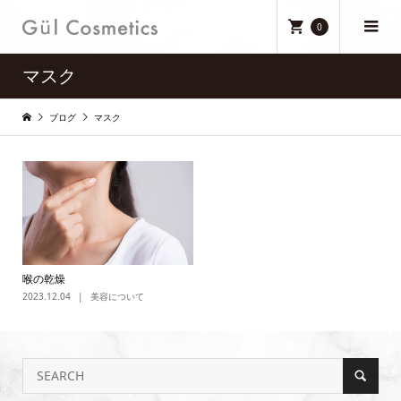
0
マスク
ブログ
マスク
喉の乾燥
2023.12.04
美容について