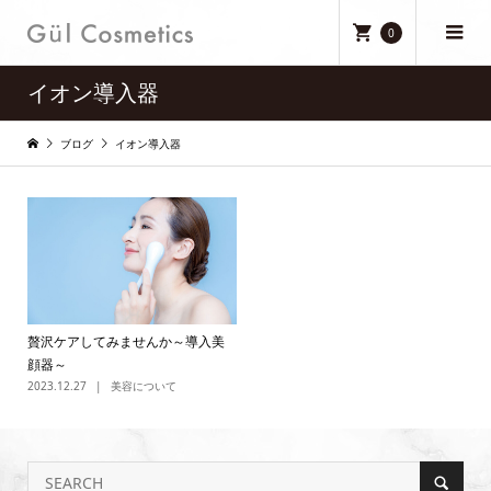
0
イオン導入器
ブログ
イオン導入器
贅沢ケアしてみませんか～導入美
顔器～
2023.12.27
美容について